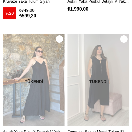
Kruvaze Yaka Tulum Siyah
Askılı Yaka Püskül Detaylı V Yakalı Bol Paça İthal Keten Tulum Haki Yeşil
₺1.990,00
₺749,00
%20
₺599,20
TÜKENDI
TÜKENDI
Askılı Yaka Püskül Detaylı V Yakalı Bol Paça İthal Keten Tulum Siyah
Fermuarlı Şalvar Model Tulum Siyah