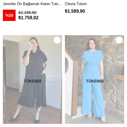
Jennifer Ön Bağlamalı Keten Tulum Taş
Clesta Tulum
₺1.589,90
₺2.199,90
%20
₺1.759,92
TÜKENDI
TÜKENDI