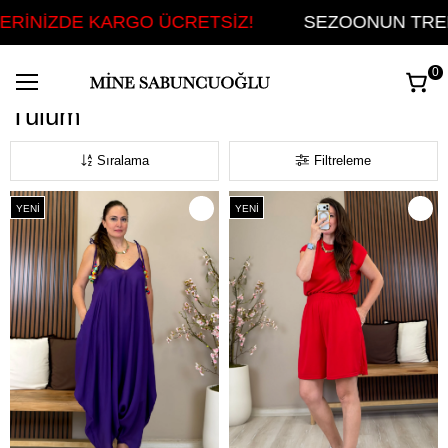
TSİZ!
SEZOONUN TREND ÜRÜNLERİNİ İNCELE
0
Tulum
Tulum
Sıralama
Filtreleme
YENI
YENI
ÜRÜN
ÜRÜN