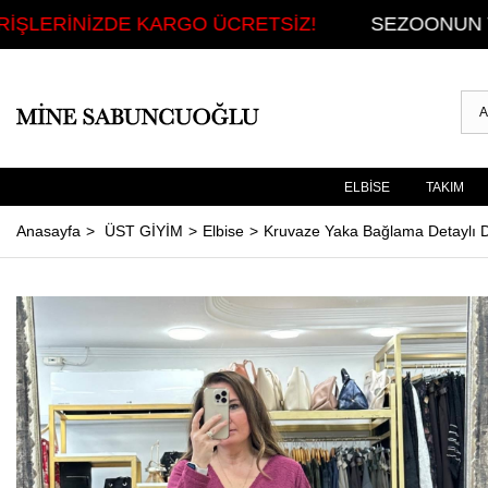
ZDE KARGO ÜCRETSİZ!
SEZOONUN TREND ÜRÜN
ELBİSE
TAKIM
Anasayfa
ÜST GİYİM
Elbise
Kruvaze Yaka Bağlama Detaylı D