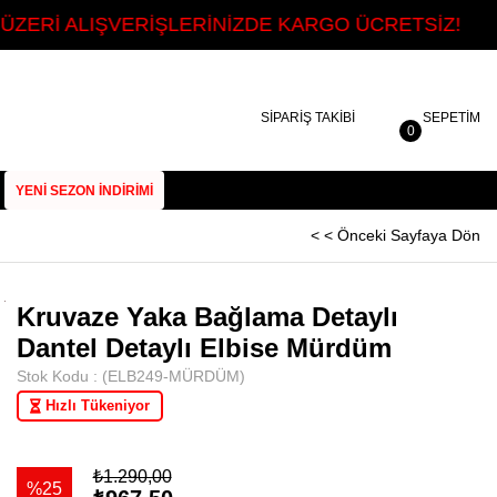
ŞVERİŞLERİNİZDE KARGO ÜCRETSİZ!
SEZOONUN
SİPARİŞ TAKİBİ
SEPETIM
0
YENİ SEZON İNDİRİMİ
< < Önceki Sayfaya Dön
Kruvaze Yaka Bağlama Detaylı
Dantel Detaylı Elbise Mürdüm
Stok Kodu
(ELB249-MÜRDÜM)
Hızlı Tükeniyor
₺1.290,00
25