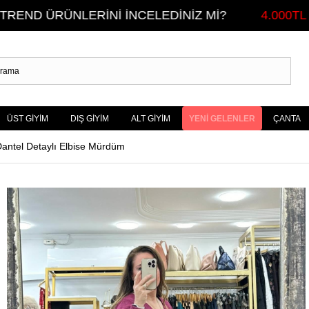
LERİNİ İNCELEDİNİZ Mİ?
4.000TL ÜZERİ ALI
ÜST GİYİM
DIŞ GİYİM
ALT GİYİM
YENİ GELENLER
ÇANTA
antel Detaylı Elbise Mürdüm