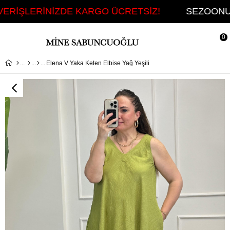
ERİŞLERİNİZDE KARGO ÜCRETSİZ!
SEZOONUN T
0
Elena V Yaka Keten Elbise Yağ Yeşili